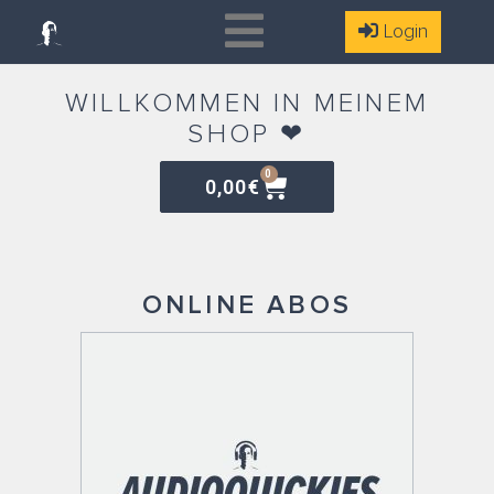
Zum
Login
Inhalt
springen
WILLKOMMEN IN MEINEM
SHOP ❤
Warenkorb
0
0,00
€
ONLINE ABOS