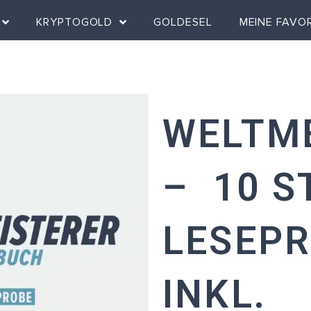
KRYPTOGOLD
GOLDESEL
MEINE FAVO
WELTM
– 10 S
LESEP
INKL.