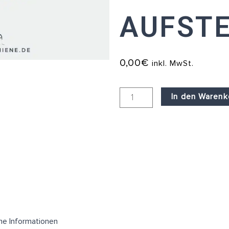
AUFST
0,00
€
inkl. MwSt.
Weltmeisterer
In den Warenk
–
10
Stk.
Leseproben
inkl.
Aufsteller
Menge
he Informationen