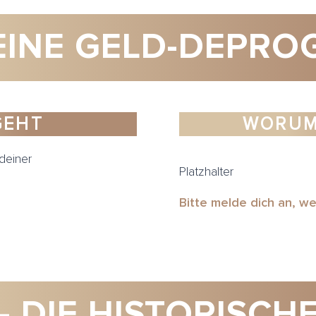
DEINE GELD-DEPR
GEHT
WORUM
deiner
Platzhalter
Bitte melde dich an, w
– DIE HISTORISCH