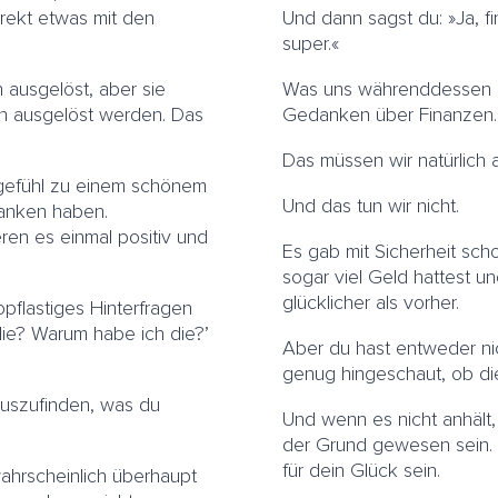
irekt etwas mit den
Und dann sagst du: »Ja, fi
super.«
ausgelöst, aber sie
Was uns währenddessen ab
 ausgelöst werden.
Das
Gedanken über Finanzen.
Das müssen wir natürlich
rgefühl zu einem schönem
Und das tun wir nicht.
anken haben.
ren es einmal positiv und
Es gab mit Sicherheit sch
sogar viel Geld hattest un
glücklicher als vorher.
opflastiges Hinterfragen
e? Warum habe ich die?’
Aber du hast entweder ni
genug hingeschaut, ob die
rauszufinden, was du
Und wenn es nicht anhält
der Grund gewesen sein. 
für dein Glück sein.
wahrscheinlich überhaupt