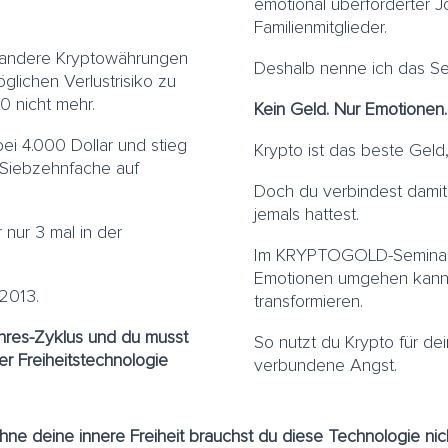
emotional überforderter J
Familienmitglieder.
nd andere Kryptowährungen
Deshalb nenne ich das S
glichen Verlustrisiko zu
0 nicht mehr.
Kein Geld. Nur Emotionen.
bei 4.000 Dollar und stieg
Krypto ist das beste Geld
 Siebzehnfache auf
Doch du verbindest damit
jemals hattest.
 nur 3 mal in der
Im KRYPTOGOLD-Seminar ze
Emotionen umgehen kannst,
2013.
transformieren.
-Jahres-Zyklus und du musst
So nutzt du Krypto für dein
er Freiheitstechnologie
verbundene Angst.
hne deine innere Freiheit brauchst du diese Technologie nich