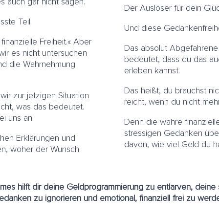
s auch gar nicht sagen.
Der Auslöser für dein Glü
sste Teil.
Und diese Gedankenfreihei
finanzielle Freiheit.« Aber
Das absolut Abgefahrene 
 wir es nicht untersuchen
bedeutet, dass du das a
und die Wahrnehmung
erleben kannst.
Das heißt, du brauchst nich
r zur jetzigen Situation
reicht, wenn du nicht meh
icht, was das bedeutet.
i uns an.
Denn die wahre finanzielle 
stressigen Gedanken übe
chen Erklärungen und
davon, wie viel Geld du 
uen, woher der Wunsch
s hilft dir deine Geldprogrammierung zu entlarven, deine 
danken zu ignorieren und emotional, finanziell frei zu werd