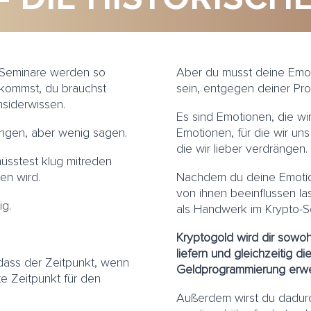
-Seminare werden so
Aber du musst deine Emot
kommst, du brauchst
sein, entgegen deiner Pr
nsiderwissen.
Es sind Emotionen, die wi
ingen, aber wenig sagen.
Emotionen, für die wir un
die wir lieber verdrängen.
sstest klug mitreden
en wird.
Nachdem du deine Emotion
von ihnen beeinflussen l
ig.
als Handwerk im Krypto-Se
Kryptogold wird dir sowo
liefern und gleichzeitig 
 dass der Zeitpunkt, wenn
Geldprogrammierung erwe
e Zeitpunkt für den
Außerdem wirst du dadur