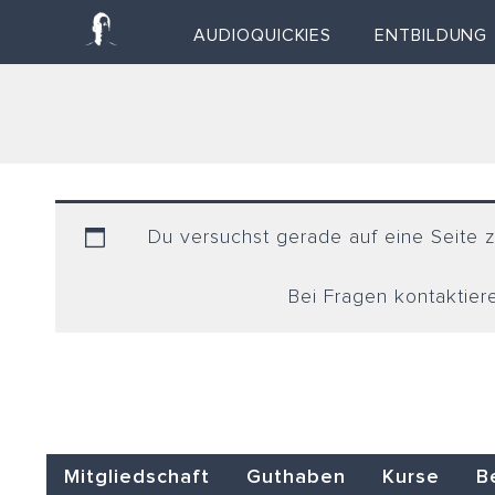
Zum
AUDIOQUICKIES
ENTBILDUNG
Inhalt
springen
Du versuchst gerade auf eine Seite zu
Bei Fragen kontaktier
Mitgliedschaft
Guthaben
Kurse
B